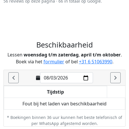
56 reviews op deze pagina · 66 in totaal op Google.
Beschikbaarheid
Lessen
woensdag t/m zaterdag
,
april t/m oktober
.
Boek via het
formulier
of bel
+31 6 51063990
.
Beschikbaarheid (week van 3-8-2026):
Maandag 3-8: geen standaardles
Dinsdag 4-8: geen standaardles
Tijdstip
Woensdag 5-8: geen standaardles
Donderdag 6-8: geen standaardles
Fout bij het laden van beschikbaarheid
Vrijdag 7-8: geen standaardles
Zaterdag 8-8: geen standaardles
Zondag 9-8: geen standaardles
* Boekingen binnen 36 uur kunnen het beste telefonisch of
per WhatsApp afgestemd worden.