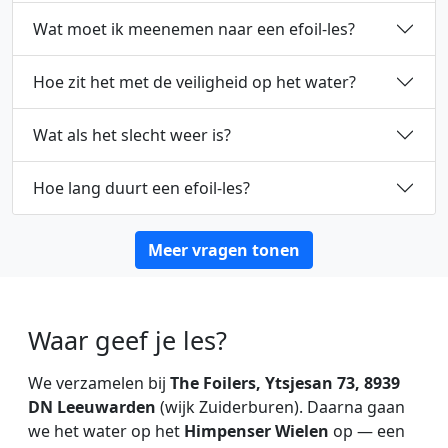
Ja, dat kan! De oefenlocatie heeft een steiger waar vrien
Wat moet ik meenemen naar een efoil-les?
Je hoeft zelf geen materiaal mee te nemen. Wij zorgen v
Hoe zit het met de veiligheid op het water?
Veiligheid nemen we serieus. Voor we het water op gaan, l
Wat als het slecht weer is?
Regen is geen probleem voor efoilen, zolang er geen onw
Hoe lang duurt een efoil-les?
Een les duurt ongeveer 1,5 uur, inclusief voorbereiding (t
Meer vragen tonen
Waar geef je les?
Tearnser Wiel
Himpinser Wielen
We verzamelen bij
The Foilers, Ytsjesan 73, 8939
DN Leeuwarden
(wijk Zuiderburen). Daarna gaan
we het water op het
Himpenser Wielen
op — een