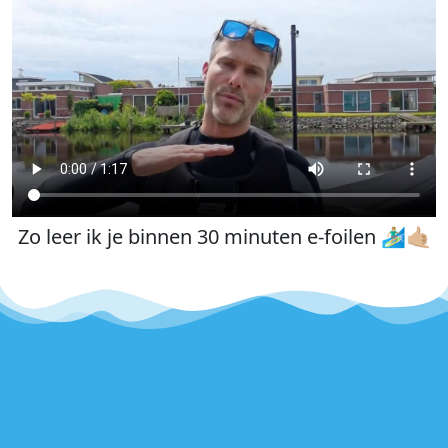
Zo leer ik je binnen 30 minuten e-foilen 🏄🏼‍♂️🤙🏼