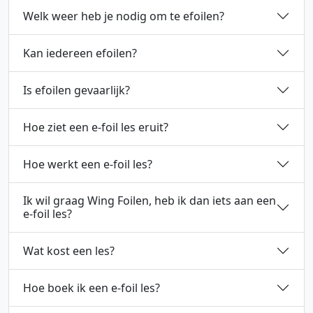
Kan je al surfen, kiten, suppen of een andere boardsport
Welk weer heb je nodig om te efoilen?
Voor efoilen is het fijn dat het niet hard waait. Daarom 
Kan iedereen efoilen?
Ja, vrijwel iedereen kan efoilen. Het is wel handig dat 
Is efoilen gevaarlijk?
Efoilen is veiliger dan surfen of kitesurfen. Het is natuurl
Hoe ziet een e-foil les eruit?
Meestal spreken we af in Zuiderburen en daar maken we ke
Hoe werkt een e-foil les?
Een les duurt ongeveer 1,5 uur. Zo ziet het eruit — rus
Ik wil graag Wing Foilen, heb ik dan iets aan een
e-foil les?
Ja, vaak juist wel. Bij wing foilen moet je zowel de wing (
Wat kost een les?
Een standaard les duurt 1,5 uur: theorie en omkleden aan 
Hoe boek ik een e-foil les?