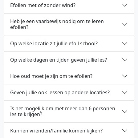
Kies datum, tijd en les type — via het boekingsformulier
Efoilen met of zonder wind?
Efoilen wil je het liefst met zo min mogelijk wind doen. In
Heb je een vaarbewijs nodig om te leren
efoilen?
Nee, dat is niet nodig. Het e-foil board is ingesteld op 
Op welke locatie zit jullie efoil school?
Wij geven les op de Himpenser Wielen in Leeuwarden.
Op welke dagen en tijden geven jullie les?
We geven les op woensdag tot en met zaterdag, in het seiz
Hoe oud moet je zijn om te efoilen?
Bij The Foilers geven we vanaf 16 jaar les. Voor het best
Geven jullie ook lessen op andere locaties?
Voor reguliere lessen bieden we geen trainingen op ander
Is het mogelijk om met meer dan 6 personen
les te krijgen?
Ja, dat is mogelijk! Neem contact met ons op om de detai
Kunnen vrienden/familie komen kijken?