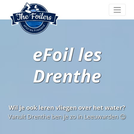
The Foilers
eFoil les
Drenthe
Wil je ook leren vliegen over het water?
Vanuit Drenthe ben je zo in Leeuwarden 😉