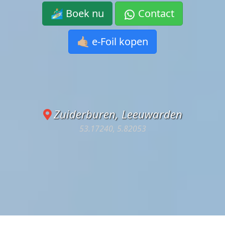
🏄🏼‍♂️ Boek nu
Contact
🤙🏼 e-Foil kopen
Wat is efoilen?
Efoilen is vliegen over het water op een elektrisch surfboard me
Lesduur: 1,5 uur (ca. 45 min op het water)
Zuiderburen, Leeuwarden
Vanaf €149 privé / €85 p.p. duo
53.17240, 5.82053
Locatie: Himpenser Wielen, Leeuwarden
Max. windkracht 4
Meer in de FAQ
·
Prijzen
Waar geef je les?
Verzamelen bij
Ytsjesan 73, 8939 DN Leeuwarden
(Zuiderburen)
Vanuit Drenthe (o.a. Assen, Hoogeveen): ca. 45–60 minuten r
Naar boeken