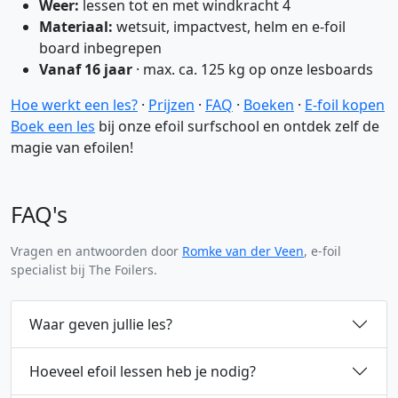
Weer:
lessen tot en met windkracht 4
Materiaal:
wetsuit, impactvest, helm en e-foil
board inbegrepen
Vanaf 16 jaar
· max. ca. 125 kg op onze lesboards
Hoe werkt een les?
·
Prijzen
·
FAQ
·
Boeken
·
E-foil kopen
Boek een les
bij onze efoil surfschool en ontdek zelf de
magie van efoilen!
FAQ's
Vragen en antwoorden door
Romke van der Veen
, e-foil
specialist bij The Foilers.
Waar geven jullie les?
Wij geven les op de Himpenser Wielen in Leeuwarden. Dat 
Hoeveel efoil lessen heb je nodig?